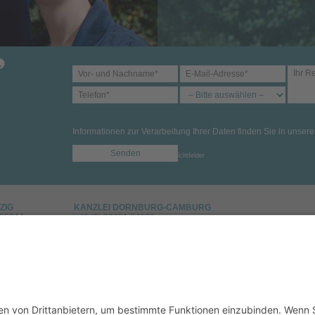
Informationen zur Verarbeitung Ihrer Daten finden Sie in unser
Bitte lasse dieses Feld leer.
*Pflichtfelder
ZIG
KANZLEI DORNBURG-CAMBURG
605344
+49 (0) 36421 24930
werin.de
uschwerin@raschwerin.de