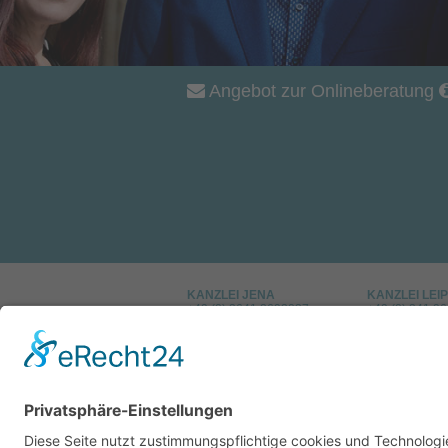
Angebot zur Onlineberatung
KANZLEI JENA
KANZLEI LEIP
+49 (0) 3641 2692037
+49 (0) 341 9
info@raschwerin.de
dweise@rasch