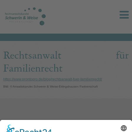
Rechtsanwalt für
Familienrecht
https://www.prontopro.de/blog/rechtsanwalt-fuer-familienrecht/
Bild: © Anwaltskanzlei Schwerin & Weise-Ettingshausen Partnerschaft